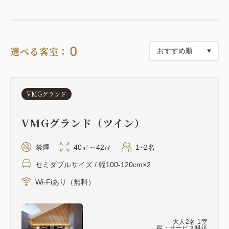
「GAGOME HERBAL SPA」は、函館の海と森が育
んだ自然の恵みを活かしたスパトリートメント。
リラクゼーションサロン「PUAMANA
0
選べる客室：
HAKODATE」の熟練セラピストによるケアで、旅の
疲れを癒し、心身のバランスを整えます。
さらに朝食時には、がごめ昆布を使った特製スープを
VMGグランド
ご提供。
昆布出汁のやさしいスープが、からだの内側からも美
VMGグランド（ツイン）
しさをサポートします。
禁煙
40㎡～42㎡
1~2名
＜プランに含まれるもの＞
セミダブルサイズ / 幅100-120cm×2
宿泊料、ご夕食、ご朝食
Wi-Fiあり（無料）
＊ご朝食にはがごめ昆布を使用した特製スープをご提
供
＊「GAGOME HERBAL SPA」体験料はプラン料金
大人
2
名
1
室
に含まれておりません（ホテルにて精算となります）
税・サービス料込