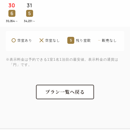
30
31
6
5
35,054
～
34,231
～
空室あり
空室なし
5
残り室数
販売なし
※表示料金は予約できる1室1名1泊目の最安値。表示料金の通貨は
「円」です。
プラン一覧へ戻る