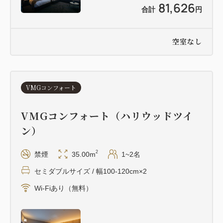
81,626
合計
円
①インルームスパ 100分 ¥20,000/名
②インルームスパ 180分 ¥30,000/名
空室なし
③サロンスパ 70分 ¥11,000/名
④サロンスパ 100分 ¥15,000/名
⑤サロンスパ 130分 ¥20,000/名
VMGコンフォート
＊インルーム（客室）／サロン（店舗）
＊料金は消費税・サービス料込
VMGコンフォート（ハリウッドツイ
ン）
■店舗：PUAMANA HAKODATE（フロントより徒
歩10分）
2
禁煙
35.00m
1~2名
▷公式サイト https://puamana.co.jp/
セミダブルサイズ / 幅100-120cm×2
Wi-Fiあり（無料）
■注意事項
・体験メニューによってご予約いただける時間や人数
が異なります。