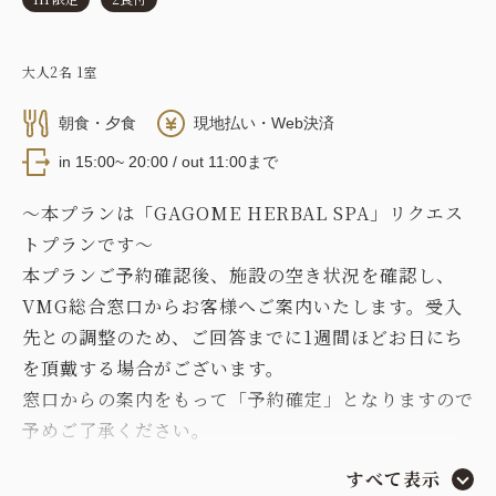
大人
2
名
1
室
朝食・夕食
現地払い・Web決済
in 15:00~ 20:00 / out 11:00まで
～本プランは「GAGOME HERBAL SPA」リクエス
トプランです～
本プランご予約確認後、施設の空き状況を確認し、
VMG総合窓口からお客様へご案内いたします。受入
先との調整のため、ご回答までに1週間ほどお日にち
を頂戴する場合がございます。
窓口からの案内をもって「予約確定」となりますので
予めご了承ください。
すべて表示
旅先でしか味わえない、特別なスパ体験を。