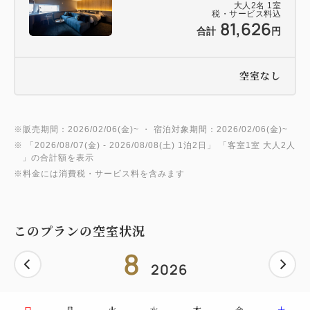
大人
2
名
1
室
・中学生未満のお子様はご体験いただけません。
税・サービス料込
81,626
合計
円
■ご予約時のお願い
ご希望の体験日時を備考欄にてお知らせください。
空室なし
※メニューにより「開始時間」があらかじめ決まって
いるものがございます。
※販売期間：2026/02/06(金)~ ・ 宿泊対象期間：2026/02/06(金)~
・体験される方のご年代、性別を備考欄へご記入くだ
※ 「
2026/08/07(金)
- 2026/08/08(土)
1泊2日
」 「
客室1室 大人2人
さい。
」の合計額を表示
<インルームスパをご希望の方へ>
※料金には消費税・サービス料を含みます
・2名同時施術をご希望の場合は、「グランド」のお
部屋をご予約ください。
このプランの空室状況
<サロンスパをご希望の方へ>
・3名以上でご希望の場合は予約時間をずらしてのご
8
2026
予約をお願いします。
日
月
火
水
木
金
土