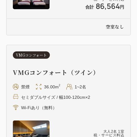
86,564
合計
円
＜体験について＞
本プランでは、お客様のご希望のスタイルに合わせて
空室なし
選べる全5種類の体験メニューをご用意しておりま
す。
VMGコンフォート
・インルームスパ（100分〜） 移動の負担なく、誰に
も邪魔されない極上のプライベート空間でご堪能いた
VMGコンフォート（ツイン）
だけます。
・サロンスパ（70分〜） フロントより徒歩10分のサ
2
禁煙
36.00m
1~2名
ロン「PUAMANA HAKODATE」にて、本格的なケ
セミダブルサイズ / 幅100-120cm×2
アをリーズナブルに楽しみたい方に。
Wi-Fiあり（無料）
▼ 各メニューの詳細はこちら（必ずお読みくださ
い）
https://www.vmg-
大人
2
名
1
室
hakodate.com/activity/gagomeherbalspa/
税・サービス料込