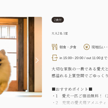
2食付
大人
2
名
1
室
朝食・夕食
現地払い・
in 15:00~ 20:00 / out 11:00まで
大切な家族の一員である愛犬と
感溢れる上質空間でごゆっく
■おすすめポイント■
・1 愛犬一匹ご宿泊無料！（2匹
・2 充実の愛犬用アメニティ