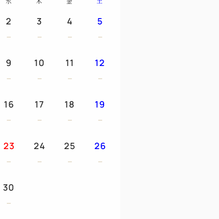
水
木
金
土
仕立て カカオの薫り
2
3
4
5
度メニューを変更しております。
9
10
11
12
の篠山デカンショ米のご飯に黒豆味噌のお
、新鮮な地元食材をつかった栄養たっぷり
す。
16
17
18
19
＞
載ある客室のみ可能です。他のお部屋はご利
23
24
25
26
ください。
わんちゃんはご一緒いただけません。チェ
承ください。
30
となりますので、わんちゃん同伴のお客様の
承っておりません。何卒ご了承ください。