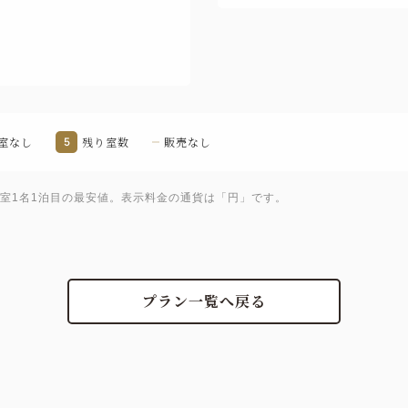
・ワクチン注射の接種証明書
していただきますようお願い
■体験コンテンツについて■
丹波篠山ならではのアクティ
詳細はこちら
室なし
5
残り室数
販売なし
https://www.sasayamastay.j
1室1名1泊目の最安値。表示料金の通貨は「円」です。
プラン一覧へ戻る