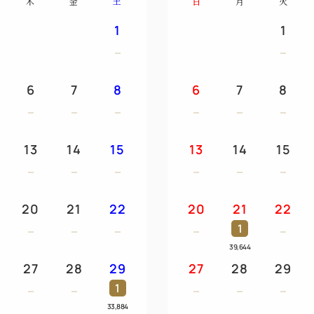
木
金
土
日
月
火
・丹波産栗を使ったティラミス
1
1
※上記は一例です。3ヶ月に一
■ご朝食■
6
7
8
6
7
8
お目覚めの朝には、炊き立て
味噌汁、地元野菜の小鉢など
の和朝食をご用意しておりま
13
14
15
13
14
15
＜わんちゃんとのご宿泊条件
・「ペットと泊まれる」と記
20
21
22
20
21
22
用いただけませんのでご注意
1
・フロント、レストランには
39,644
ックイン、お食事の際はご了
27
28
29
27
28
29
・送迎のお車は共用スペース
1
篠山口駅～ホテル間の送迎は
33,884