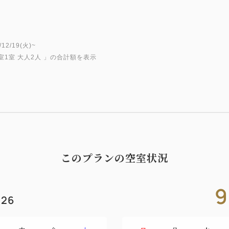
・3 愛犬用おやつ無料プレゼ
・4 篠山城跡まで徒歩5分！
■ご夕食■
2/19(火)~
室1室 大人2人
」の合計額を表示
ONAE棟レストランにて、自
山の食材の数々をお愉しみく
茸、黒大豆などの全国的にも
の宝庫です。NIPPONIA
までご堪能ください。
＜ある日のメニュー例＞
このプランの空室状況
・季節野菜のガルグイユ
・丹波産栗とフォアグラのバ
9
・栗と薩摩芋のポタージュ フ
26
・季節の鮮魚ロティ 栗と古代
・但馬牛のロティ 丹波野菜を