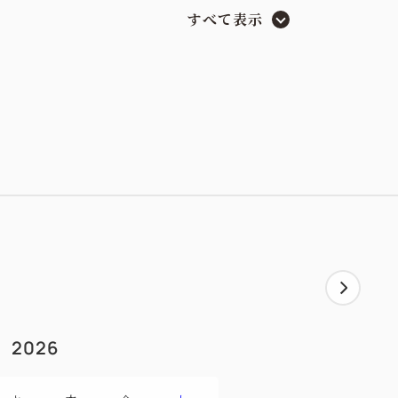
ント
すべて表示
安心のドッグフレンドリーな客室
然の生命力あふれる滋味豊かで新鮮な丹波篠
ださい。古くから丹波篠山は但馬牛や松
名高い特産品が多く、まさにブランド食材
でしか体験できないフレンチディナーを心行く
ロティーヌ
リカッセ添え
2026
米のリゾット
添えて