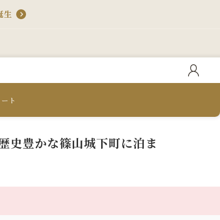
誕生
カート
歴史豊かな篠山城下町に泊ま