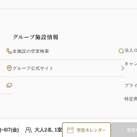
グループ施設情報
法人
全施設の空室検索
キャ
グループ公式サイト
プラ
特定
空室カレンダー
空室
)~8/7(金)
大人2名, 1室
© VMG HOTELS & UNIQUE VENUES