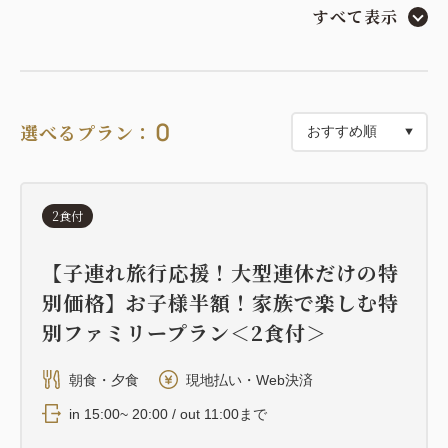
入口の扉は当時から使われていたものを使用してお
すべて表示
り、南京錠式となっていることも特徴の一つです。
1Fは寛ぎの場となるリビング、2Fはベットルームで
それぞれの時間をお過ごしいただけます。2Fの天井
にはかつて滑車が付いており、製綿業を営んでいた商
0
選べるプラン：
家らしい名残があります。
リビングは元々実際に綿を作っていた場所であり、随
所に当時の雰囲気が薫る空間です。蔵に泊まるという
2食付
非日常感と、当時の趣を残した細部の空間をお楽しみ
ください。
【子連れ旅行応援！大型連休だけの特
別価格】お子様半額！家族で楽しむ特
※歴史的建造物の保存を目的として当時の趣や風情を
別ファミリープラン＜2食付＞
残して再生しているため、断熱性や気密性は高くあり
ません。あらかじめご理解ください。
朝食・夕食
現地払い・Web決済
※日本家屋の風情ある雰囲気をお楽しみいただくた
in 15:00~ 20:00 / out 11:00まで
め、TVや時計、明々とした照明をご用意しておりま