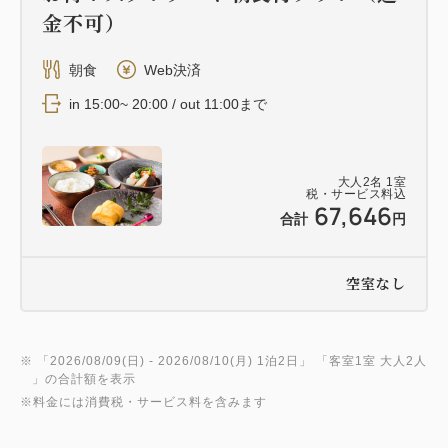
金不可）
朝食
Web決済
in 15:00~ 20:00 / out 11:00まで
大人
2
名
1
室
税・サービス料込
67,646
合計
円
空室なし
※ 「
2026/08/09(日)
- 2026/08/10(月)
1泊2日
」 「
客室1室 大人2人
」の合計額を表示
※料金には消費税・サービス料を含みます