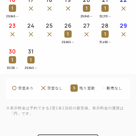
1
1
1
29,845
～
29,845
～
32,313
～
23
24
25
26
27
28
29
1
1
29,845
～
31,490
～
30
31
1
1
33,136
～
29,845
～
空室あり
空室なし
5
残り室数
販売なし
※表示料金は予約できる1室1名1泊目の最安値。表示料金の通貨は
「円」です。