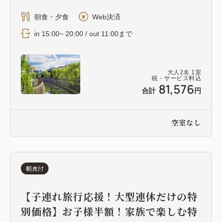
朝食・夕食
Web決済
in 15:00~ 20:00 / out 11:00まで
大人
2
名
1
室
税・サービス料込
81,576
合計
円
空室なし
朝食付
【子連れ旅行応援！大型連休だけの特
別価格】お子様半額！家族で楽しむ特