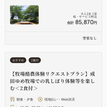
大人
2
名
1
室
税・サービス料込
85,870
合計
円
空室なし
おすすめ
2食付
【牧場酪農体験リクエストプラン】成
田ゆめ牧場での乳しぼり体験等を楽し
む＜2食付＞
朝食・夕食
現地払い・Web決済