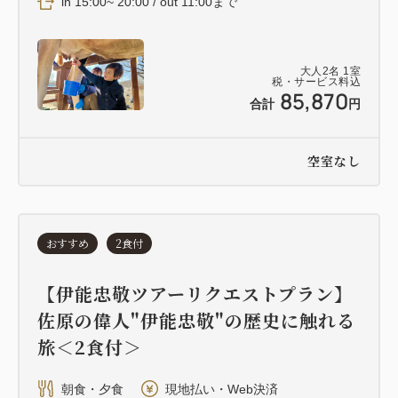
in 15:00~ 20:00 / out 11:00まで
大人
2
名
1
室
税・サービス料込
85,870
合計
円
空室なし
おすすめ
2食付
【伊能忠敬ツアーリクエストプラン】
佐原の偉人"伊能忠敬"の歴史に触れる
旅＜2食付＞
朝食・夕食
現地払い・Web決済