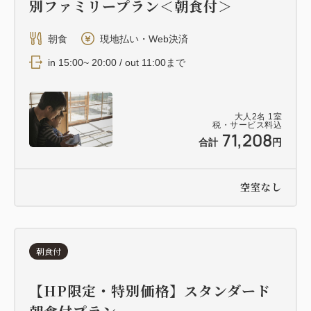
別ファミリープラン＜朝食付＞
朝食
現地払い・Web決済
in 15:00~ 20:00 / out 11:00まで
大人
2
名
1
室
税・サービス料込
71,208
合計
円
空室なし
朝食付
【HP限定・特別価格】スタンダード