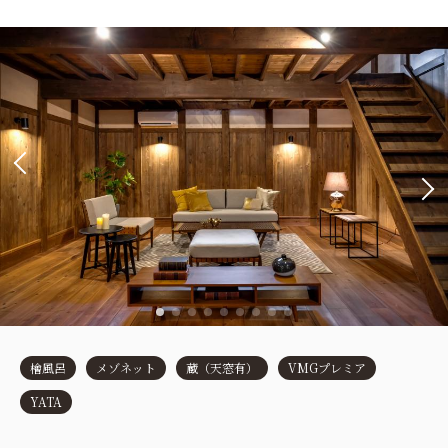
檜風呂
メゾネット
蔵（天窓有）
VMGプレミア
YATA