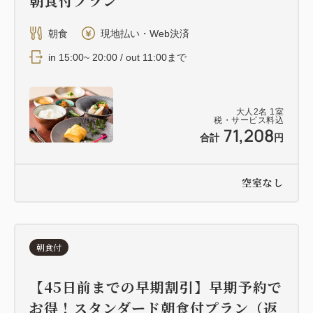
朝食付プラン
朝食
現地払い・Web決済
in 15:00~ 20:00 / out 11:00まで
大人
2
名
1
室
税・サービス料込
71,208
合計
円
空室なし
朝食付
【45日前までの早期割引】早期予約で
お得！スタンダード朝食付プラン（返