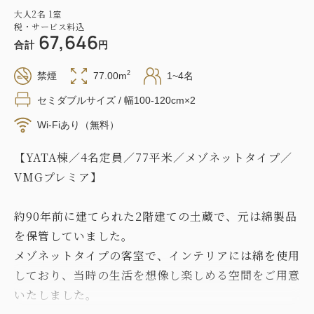
大人
2
名
1
室
税・サービス料込
67,646
合計
円
2
禁煙
77.00m
1~4名
セミダブルサイズ / 幅100-120cm×2
Wi-Fiあり（無料）
【YATA棟／4名定員／77平米／メゾネットタイプ／
VMGプレミア】
約90年前に建てられた2階建ての土蔵で、元は綿製品
を保管していました。
メゾネットタイプの客室で、インテリアには綿を使用
しており、当時の生活を想像し楽しめる空間をご用意
いたしました。