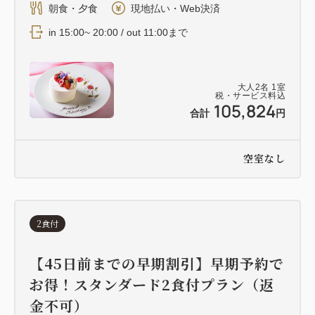
朝食・夕食
現地払い・Web決済
in 15:00~ 20:00 / out 11:00まで
大人
2
名
1
室
税・サービス料込
105,824
合計
円
空室なし
2食付
【45日前までの早期割引】早期予約で
お得！スタンダード2食付プラン（返
金不可）