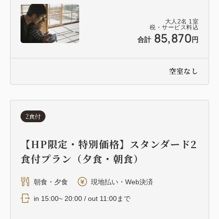
せん。
※愛犬とのご宿泊は、「愛犬と泊まれる」と記載ある
大人
2
名
1
室
客室のみ可能です。この客室はご対応致しかねます。
税・サービス料込
85,870
合計
円
空室なし
2食付
【HP限定・特別価格】スタンダード2
食付プラン（夕食・朝食）
朝食・夕食
現地払い・Web決済
in 15:00~ 20:00 / out 11:00まで