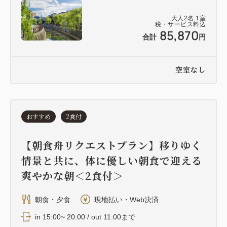
大人
2
名
1
室
税・サービス料込
85,870
合計
円
空室なし
おすすめ
2食付
【朝食舟リクエストプラン】移りゆく
情景と共に、体に優しい朝食で迎える
爽やかな朝＜2食付＞
朝食・夕食
現地払い・Web決済
in 15:00~ 20:00 / out 11:00まで