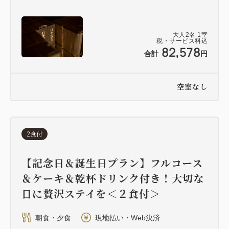
大人
2
名
1
室
税・サービス料込
82,578
合計
円
空室なし
2食付
【記念日＆誕生日プラン】フルコース
＆ケーキ＆乾杯ドリンク付き！大切な
日に贅沢ステイを＜２食付＞
朝食・夕食
現地払い・Web決済