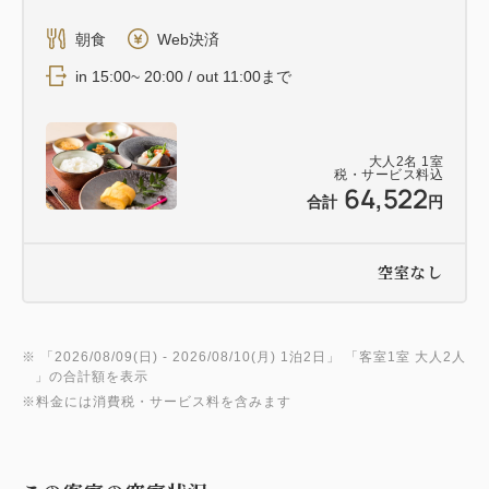
朝食
Web決済
in 15:00~ 20:00 / out 11:00まで
大人
2
名
1
室
税・サービス料込
64,522
合計
円
空室なし
※ 「
2026/08/09(日)
- 2026/08/10(月)
1泊2日
」 「
客室1室 大人2人
」の合計額を表示
※料金には消費税・サービス料を含みます