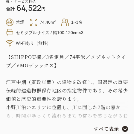
税・サービス料込
64,522
合計
円
2
禁煙
74.40m
1~3名
セミダブルサイズ / 幅100-120cm×3
Wi-Fiあり（無料）
【SHIPPOU棟／3名定員／74平米／メゾネットタイ
プ／VMGデラックス】
江戸中期（寛政年間）の建物を改修し、国選定の重要
伝統的建造物群保存地区の指定物件であり、その希少
価値と歴史的重要性を誇ります。
小野川沿いエリアに位置し、川に面した2階の窓か
ら、時間がゆっくり流れるまちの営みを感じながらお
過ごしいただけます。
すべて表示
お風呂はオリジナルの檜風呂をご用意しておりますの