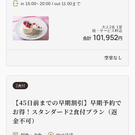
in 15:00~ 20:00 / out 11:00まで
大人
2
名
1
室
税・サービス料込
101,952
合計
円
空室なし
2食付
【45日前までの早期割引】早期予約で
お得！スタンダード2食付プラン（返
金不可）
朝食・夕食
Web決済