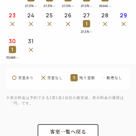
27,376
～
27,376
～
27,376
～
27,376
～
29,845
～
23
24
25
26
27
28
29
1
27,376
～
30
31
1
30,668
～
空室あり
空室なし
5
残り室数
販売なし
※表示料金は予約できる1室1名1泊目の最安値。表示料金の通貨は
「円」です。
客室一覧へ戻る