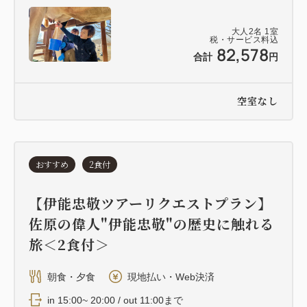
大人
2
名
1
室
税・サービス料込
82,578
合計
円
空室なし
おすすめ
2食付
【伊能忠敬ツアーリクエストプラン】
佐原の偉人"伊能忠敬"の歴史に触れる
旅＜2食付＞
朝食・夕食
現地払い・Web決済
in 15:00~ 20:00 / out 11:00まで