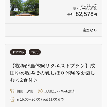
大人
2
名
1
室
税・サービス料込
82,578
合計
円
空室なし
おすすめ
2食付
【牧場酪農体験リクエストプラン】成
田ゆめ牧場での乳しぼり体験等を楽し
む＜2食付＞
朝食・夕食
現地払い・Web決済
in 15:00~ 20:00 / out 11:00まで