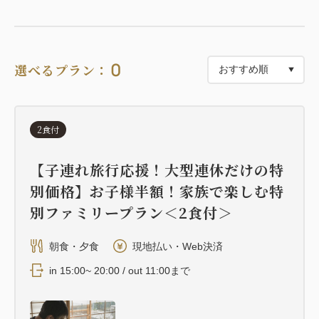
で、自然の香りに癒されるバスタイムを。
※歴史的建造物の保存を目的として当時の趣や風情を
0
選べるプラン：
残して再生しているため、断熱性や気密性は高くあり
ません。あらかじめご理解ください。
※日本家屋の風情ある雰囲気をお楽しみいただくた
2食付
め、TVや時計、明々とした照明をご用意しておりま
せん。
【子連れ旅行応援！大型連休だけの特
※愛犬とのご宿泊は、「愛犬と泊まれる」と記載ある
別価格】お子様半額！家族で楽しむ特
客室のみ可能です。この客室はご対応致しかねます。
別ファミリープラン＜2食付＞
朝食・夕食
現地払い・Web決済
in 15:00~ 20:00 / out 11:00まで