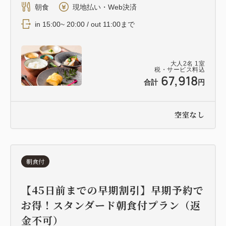
朝食
現地払い・Web決済
in 15:00~ 20:00 / out 11:00まで
大人
2
名
1
室
税・サービス料込
67,918
合計
円
空室なし
朝食付
【45日前までの早期割引】早期予約で
お得！スタンダード朝食付プラン（返
金不可）