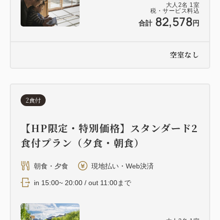
大人
2
名
1
室
税・サービス料込
82,578
合計
円
空室なし
2食付
【HP限定・特別価格】スタンダード2
食付プラン（夕食・朝食）
朝食・夕食
現地払い・Web決済
in 15:00~ 20:00 / out 11:00まで