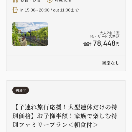
in 15:00~ 20:00 / out 11:00まで
大人
2
名
1
室
税・サービス料込
78,448
合計
円
空室なし
朝食付
【子連れ旅行応援！大型連休だけの特
別価格】お子様半額！家族で楽しむ特
別ファミリープラン＜朝食付＞