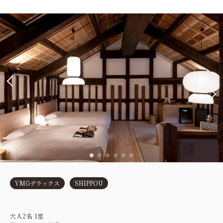
VMGデラックス
SHIPPOU
大人
2
名
1
室