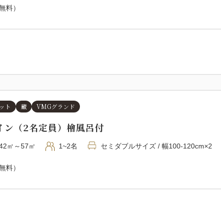
（無料）
・言語対応：ガイドに空きが
す。希望される場合は、備考
・送迎はございませんので、
■ご夕食■
シェフ自ら厳選する瀬戸内の
など地元食材をふんだんに使
フレンチの技法を取り入れた
ット
蔵
VMGグランド
竹鶴酒造をはじめとする地元
イン（2名定員）檜風呂付
能ください。※ペアリングは
42㎡～57㎡
1~2名
セミダブルサイズ / 幅100-120cm×2
＜メニュー例＞
（無料）
・帆立のエフィロシェ かき醤
・広島サーモンの生ハム風とセ
・春キャベツのポタージュ シ
・鮮魚のヴィエノワーズ 竹鶴