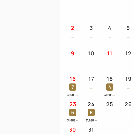
2
3
4
5
9
10
11
12
16
17
18
19
7
4
31,688
～
31,688
～
23
24
25
26
6
8
31,688
～
31,688
～
30
31