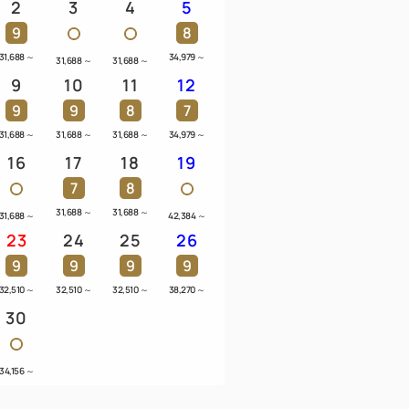
2
3
4
5
りいただくダイニングは2階にございますた
9
8
す。階段のご利用にご不安のある方は、事前
31,688
～
34,979
～
31,688
～
31,688
～
。
9
10
11
12
9
9
8
7
31,688
～
31,688
～
31,688
～
34,979
～
ール、地元日本酒、ウイスキー、焼酎、ソフ
16
17
18
19
のドリンクをご用意しております。
7
8
後のリラックスタイムなど、お好きなタイミ
31,688
～
31,688
～
31,688
～
42,384
～
ください。
23
24
25
26
9
9
9
9
32,510
～
32,510
～
32,510
～
38,270
～
30
34,156
～