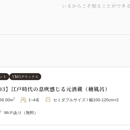
いるからこそ知ることができ
数々を学びます。
体験と合わせて、ホテルでは
ースをお愉しみいただけます
※本プランはサイクリングガイ
受入先との調整のため、ご回
がございます。
体験参加可否をホテルで確認
ット
VMGデラックス
ります。
203】江戸時代の息吹感じる元酒蔵（檜風呂）
■プラン内容
2
66.00m
1~4名
セミダブルサイズ / 幅100-120cm×2
・2食付（夕・朝食）
・レンタサイクル代
Wi-Fiあり（無料）
・ガイド料金
※体験料金はプラン料金には