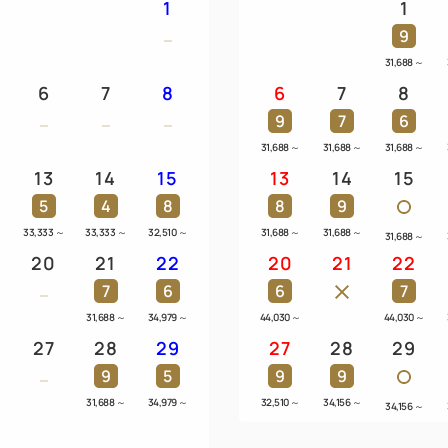
1
1
ご夕食・ご朝食をお召し上が
9
め、階段でのご案内となりま
31,688
～
にお問い合わせくださいませ
6
7
8
6
7
8
9
7
6
■宿泊者限定クラブラウンジ
31,688
～
31,688
～
31,688
～
シャンパン、赤白ワイン、ビ
13
14
15
13
14
15
トドリンクな ど、約15種類
5
4
8
8
9
観光の合間の休憩、ディナー
33,333
～
33,333
～
32,510
～
31,688
～
31,688
～
31,688
～
ングでごゆっくりとお愉しみ
20
21
22
20
21
22
※臨時クローズの場合あり
7
6
6
7
31,688
～
34,979
～
44,030
～
44,030
～
27
28
29
27
28
29
9
5
9
9
31,688
～
34,979
～
32,510
～
34,156
～
34,156
～