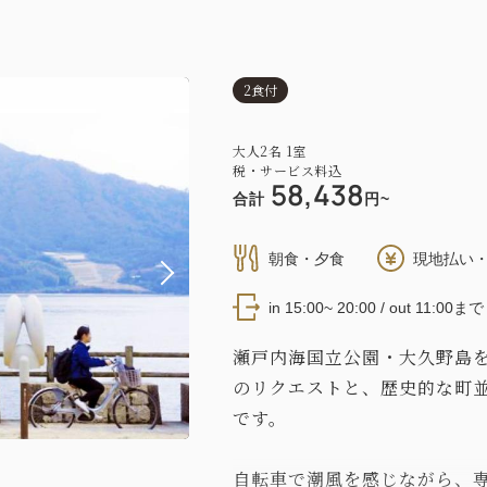
2食付
大人
2
名
1
室
税・サービス料込
58,438
合計
円~
朝食・夕食
現地払い・
in 15:00~ 20:00 / out 11:00まで
瀬戸内海国立公園・大久野島
のリクエストと、歴史的な町
です。
自転車で潮風を感じながら、