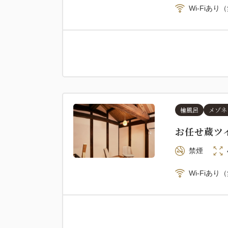
Wi-Fiあり
檜風呂
メゾネ
お任せ蔵ツ
禁煙
Wi-Fiあり