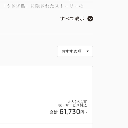
る「うさぎ島」に隠されたストーリーの
すべて表示
地元食材をふんだんに使用した贅沢なフルコ
。
ドツアー“リクエスト”プランです。
答までに1週間ほどお日にちを頂戴する場合
後、お客様へのご連絡をもって参加確定とな
大人
2
名
1
室
税・サービス料込
61,730
合計
円
~
含まれておりません。ご宿泊当日に当ホテ