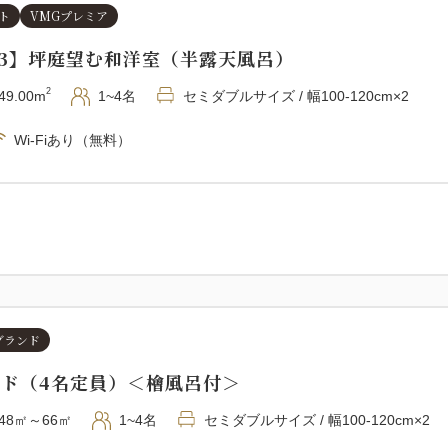
ト
VMGプレミア
②10:30〜（2日目チェック
08:00 ご朝食
03】坪庭望む和洋室（半露天風呂）
10:00 ホテルをチェック
2
49.00m
1~4名
セミダブルサイズ / 幅100-120cm×2
11:30 忠海港から大久野島
13:15 大久野島にてガイド
Wi-Fiあり（無料）
13:30 サイクリングガイド
15:00 ツアー終了、解散。
■ご注意事項
・参加者条件： 自転車の乗車
＜用意可能な自転車＞
大人用自転車（電動）：26イン
グランド
子供用自転車（普通）：24イ
ンド（4名定員）＜檜風呂付＞
※電動自転車は大人用のみと
変更する可能性がございます
48㎡～66㎡
1~4名
セミダブルサイズ / 幅100-120cm×2
・お子様のご案内：10歳以上