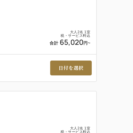
アウト後）の場合
アウト、竹原の町並み保存地区を散策
へ移動
大人
2
名
1
室
税・サービス料込
ツアー受付
65,020
合計
円
~
ツアー開始（90分）
帰路へ。
日付を選択
が可能な方
チ 身長140cm以上
ンチ、20インチ
なりますので、お子様がいる場合、コースを
。
大人
2
名
1
室
のお子様より承ります。
税・サービス料込