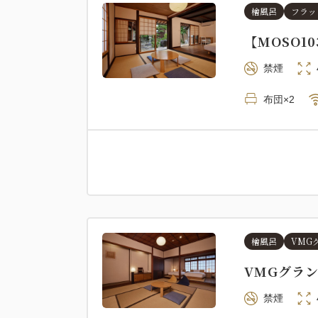
檜風呂
フラッ
【MOSO1
禁煙
布団×2
檜風呂
VMG
VMGグラ
禁煙