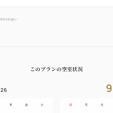
・峠下牛のロースト 季節の野
・穴子の出汁茶漬け
・酒粕香るクレームダンジュ 
4/24(金)~
・食後のお飲み物
※上記メニューは一例です。
ご夕食は3か月ごとに新しい
■ご朝食■
このプランの空室状況
お目覚めには、十六穀米、魚
峠下牛のしぐれ煮をはじめ地
朝食。
9
26
※アレルギー、お苦手な食材
せ。
木
金
土
日
月
火
■ダイニングについて■