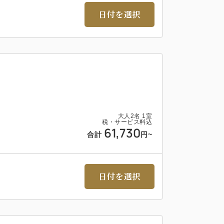
。
日付を選択
ン当日）
アウト後）からお選びいただけます。
定ください。
に添えない場合がございます。
大人
2
名
1
室
税・サービス料込
61,730
イン当日）の場合
合計
円
~
イドツアー受付
ツアー開始（90分）
日付を選択
ーで忠海港へ
EL 竹原 製塩町にチェックイン