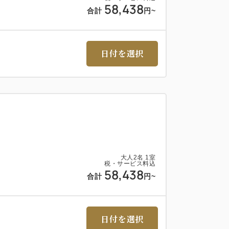
58,438
ある場合に限り、英語でのご案内も可能で
合計
円
~
欄にご記入ください。
お客様自身で手配をお願いいたします。
日付を選択
魚介や野菜、竹原産ブランド牛「峠下牛」
用し
贅沢なフルコースをご用意しています。
老舗酒造の日本酒とのペアリングもぜひご堪
別料金となります。
大人
2
名
1
室
税・サービス料込
58,438
合計
円
~
油のジュレとともに
ルヴェルドカニュ エクレア仕立て
ャルキュトリー風味
日付を選択
酒造大吟醸のソース