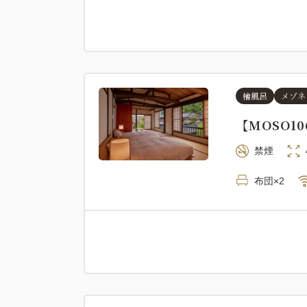
檜風呂
メゾネ
【MOSO
禁煙
布団×2