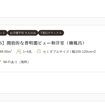
ルにてお支払いいただきます
■体験の流れ
①13:30〜（1日目チェックイ
②10:30〜（2日目チェック
ット
お子様不可 大人のみ
VMGデラックス
予約時にご希望の時間をご指
106】開放的な普明閣ビュー和洋室（檜風呂）
枠に限りがあるため、ご希望
2
48.00m
1~4名
セミダブルサイズ / 幅100-120cm×2
▼体験の流れ
Wi-Fiあり（無料）
①13:30〜（1日目チェック
13:00 大久野島に上陸・ガ
13:30 サイクリングガイド
15:00 ツアー終了、フェリ
16:30 NIPPONIA HOT
18:00 ご夕食