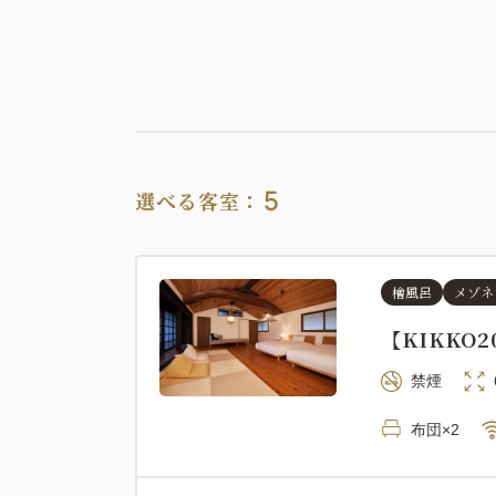
5
選べる客室：
檜風呂
メゾネ
【KIKKO
禁煙
布団×2