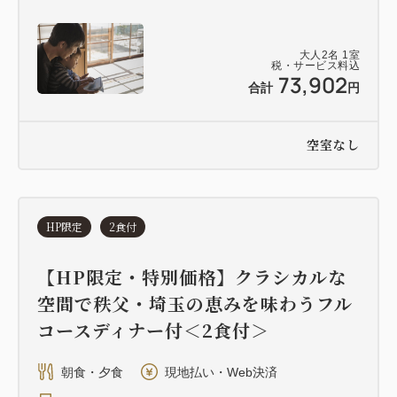
大人
2
名
1
室
税・サービス料込
73,902
合計
円
空室なし
HP限定
2食付
【HP限定・特別価格】クラシカルな
空間で秩父・埼玉の恵みを味わうフル
コースディナー付＜2食付＞
朝食・夕食
現地払い・Web決済