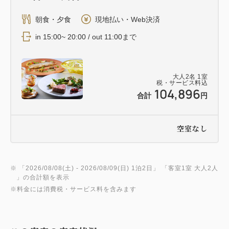
朝食・夕食
現地払い・Web決済
in 15:00~ 20:00 / out 11:00まで
大人
2
名
1
室
税・サービス料込
104,896
合計
円
空室なし
※ 「
2026/08/08(土)
- 2026/08/09(日)
1泊2日
」 「
客室1室 大人2人
」の合計額を表示
※料金には消費税・サービス料を含みます