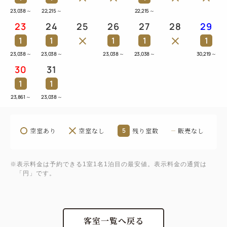
23,038
～
22,215
～
22,215
～
23
24
25
26
27
28
29
1
1
1
1
1
23,038
～
23,038
～
23,038
～
23,038
～
30,219
～
30
31
1
1
23,861
～
23,038
～
空室あり
空室なし
5
残り室数
販売なし
※表示料金は予約できる1室1名1泊目の最安値。表示料金の通貨は
「円」です。
客室一覧へ戻る