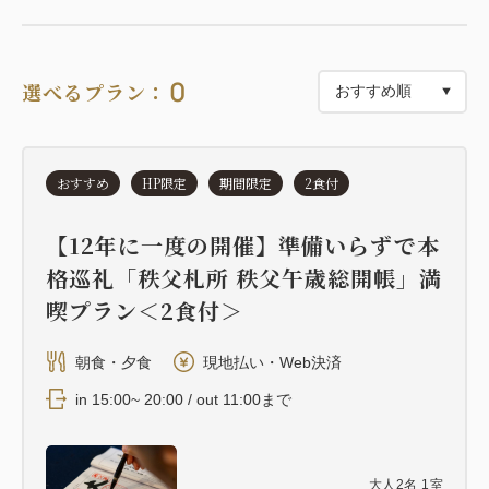
■広さ：49㎡
■定員：2名
0
選べるプラン：
■階数：1・2階（メゾネットタイプ）
■間取り
1階：リビング、バスルーム（檜風呂）、トイレ
おすすめ
HP限定
期間限定
2食付
2階：ベッドルーム
【12年に一度の開催】準備いらずで本
※歴史的建造物の保存を目的として当時の趣や風情を
格巡礼「秩父札所 秩父午歳総開帳」満
残して再生しているため、断熱性や気密性は高くあり
喫プラン＜2食付＞
ません。
※日本家屋の風情ある雰囲気をお楽しみいただくた
朝食・夕食
現地払い・Web決済
め、TVや時計、明々とした照明をご用意しておりま
in 15:00~ 20:00 / out 11:00まで
せん。
大人
2
名
1
室