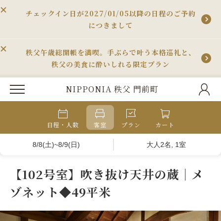
チェックイン日が2027/01/05以降の日程のご予約
につきまして
秩父午歳総開帳を満喫。手ぶらで叶う本格巡礼と、
秩父の美食に酔いしれる限定プラン
NIPPONIA 秩父 門前町
日程・人数
客室
プラン
カート
8/8(土)~8/9(日)
大人2名, 1室
【102号室】吹き抜け天井の蔵｜メ
ゾネット◆49平米