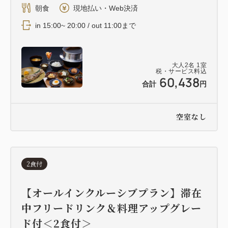
朝食
現地払い・Web決済
in 15:00~ 20:00 / out 11:00まで
大人
2
名
1
室
税・サービス料込
60,438
合計
円
空室なし
2食付
【オールインクルーシブプラン】滞在
中フリードリンク＆料理アップグレー
ド付＜2食付＞