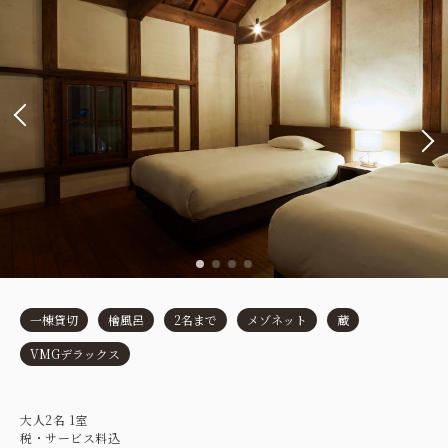
一棟貸切
檜風呂
2名まで
メゾネット
蔵
VMGデラックス
大人
2
名
1
室
税・サービス料込