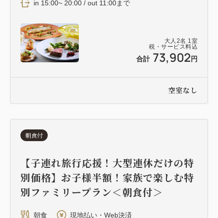
in 15:00~ 20:00 / out 11:00まで
大人
2
名
1
室
税・サービス料込
73,902
合計
円
空室なし
朝食付
【子連れ旅行応援！大型連休だけの特
別価格】お子様半額！家族で楽しむ特
別ファミリープラン＜朝食付＞
朝食
現地払い・Web決済