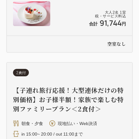
大人
2
名
1
室
税・サービス料込
91,744
合計
円
空室なし
2食付
【子連れ旅行応援！大型連休だけの特
別価格】お子様半額！家族で楽しむ特
別ファミリープラン＜2食付＞
朝食・夕食
現地払い・Web決済
in 15:00~ 20:00 / out 11:00まで