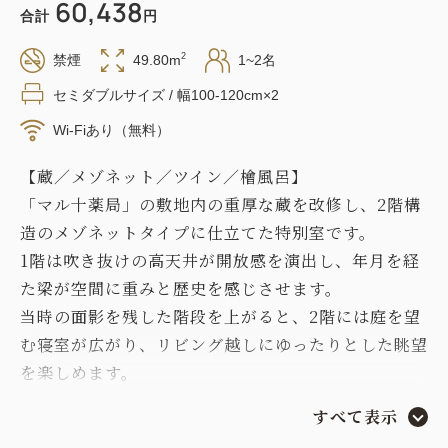
60,438
合計
円
2
禁煙
49.80m
1~2名
セミダブルサイズ / 幅100-120cm×2
Wi-Fiあり（無料）
【蔵／メゾネット／ツイン／檜風呂】
「マル十薬局」の敷地内の重厚な蔵を改修し、2階構
造のメゾネットタイプに仕立てた特別室です。
1階は吹き抜けの高天井が開放感を演出し、年月を経
た梁が空間に重みと歴史を感じさせます。
当時の面影を残した階段を上がると、2階には庭を望
む寝室が広がり、リビング越しにゆったりとした眺望
を楽しめます。
蔵ならではの重厚な空間と、和洋折衷のしつらえが生
すべて表示
み出す非日常のひとときをお楽しみください。