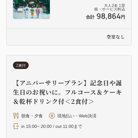
大人
2
名
1
室
税・サービス料込
98,864
合計
円
空室なし
2食付
【アニバーサリープラン】記念日や誕
生日のお祝いに。フルコース＆ケーキ
＆乾杯ドリンク付＜2食付＞
朝食・夕食
現地払い・Web決済
in 15:00~ 20:00 / out 11:00まで