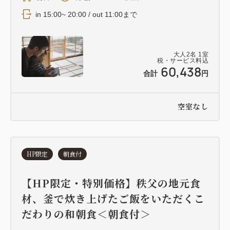
in 15:00~ 20:00 / out 11:00まで
大人
2
名
1
室
税・サービス料込
60,438
合計
円
空室なし
HP限定
朝食付
【HP限定・特別価格】秩父の地元食
材、釜で炊き上げたご飯をいただくこ
だわりの和朝食＜朝食付＞