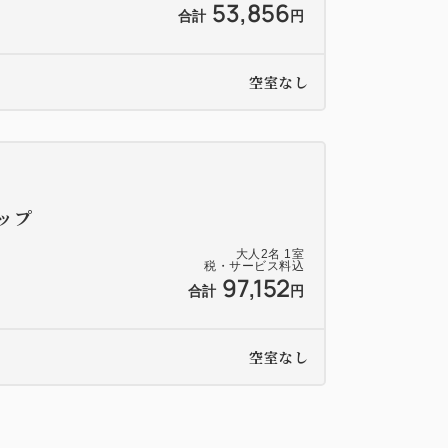
53,856
合計
円
空室なし
ップ
大人
2
名
1
室
税・サービス料込
97,152
合計
円
空室なし