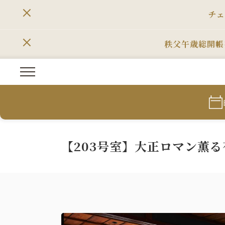
チェ
秩父午歳総開帳
【203号室】大正ロマン薫