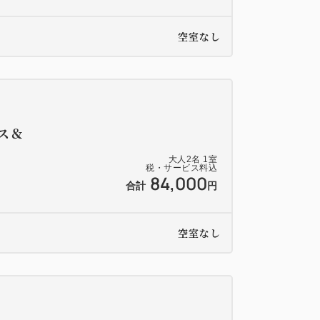
空室なし
ス＆
大人
2
名
1
室
税・サービス料込
84,000
合計
円
空室なし