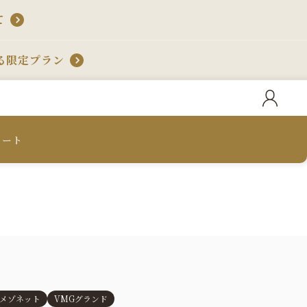
て
る限定プラン
カート
メゾネット
VMGグランド