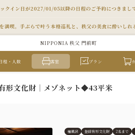
ックイン日が2027/01/05以降の日程のご予約につきまし
を満喫。手ぶらで叶う本格巡礼と、秩父の美食に酔いしれ
NIPPONIA 秩父 門前町
日程・人数
客室
プラン
る有形文化財｜メゾネット◆43平米
檜風呂
登録有形文化財
2名まで