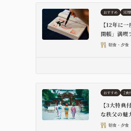
おすすめ
HP
【12年に
開帳」満喫
朝食・夕食
おすすめ
2食
【3大特典
な秩父の魅
朝食・夕食