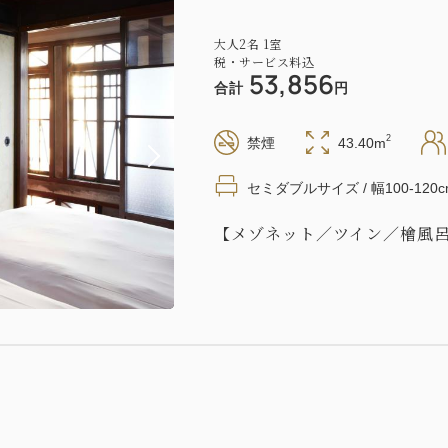
大人
2
名
1
室
税・サービス料込
53,856
合計
円
2
禁煙
43.40m
セミダブルサイズ / 幅100-120c