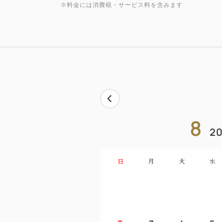
※料金には消費税・サービス料を含みます
8
20
日
月
火
水