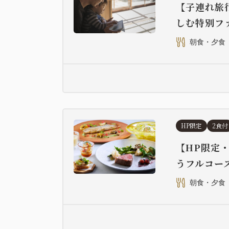
【子連れ旅
しむ特別フ
朝食・夕食
HP限定
2食付
【HP限定
うフルコー
朝食・夕食