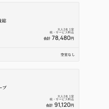
歳総
大人
2
名
1
室
税・サービス料込
78,480
合計
円
空室なし
ープ
大人
2
名
1
室
税・サービス料込
91,120
合計
円