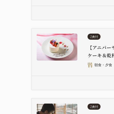
2食付
【アニバー
ケーキ＆乾
朝食・夕食
2食付