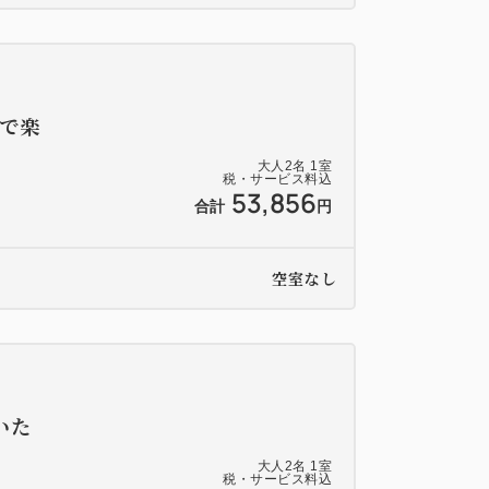
で楽
大人
2
名
1
室
税・サービス料込
53,856
合計
円
空室なし
いた
大人
2
名
1
室
税・サービス料込