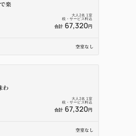
で楽
大人
2
名
1
室
税・サービス料込
67,320
合計
円
空室なし
味わ
大人
2
名
1
室
税・サービス料込
67,320
合計
円
空室なし