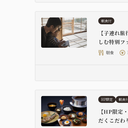
朝食付
【子連れ旅
しむ特別フ
朝食
HP限定
朝食
【HP限定
だくこだわ