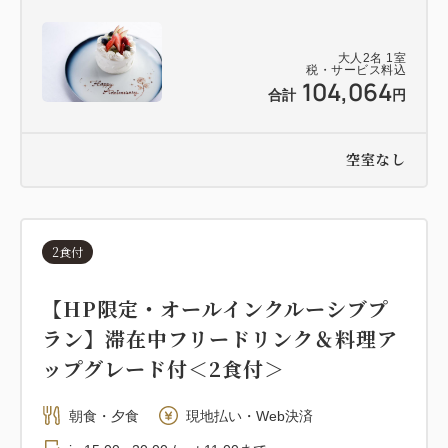
大人
2
名
1
室
税・サービス料込
104,064
合計
円
空室なし
2食付
【HP限定・オールインクルーシブプ
ラン】滞在中フリードリンク＆料理ア
ップグレード付＜2食付＞
朝食・夕食
現地払い・Web決済