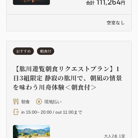
111,264
合計
円
空室なし
おすすめ
朝食付
【肱川遊覧朝食リクエストプラン】1
日3組限定 静寂の肱川で、朝凪の情景
を味わう川舟体験＜朝食付＞
朝食
現地払い
in 15:00~ 20:00 / out 11:00まで
大人
2
名
1
室