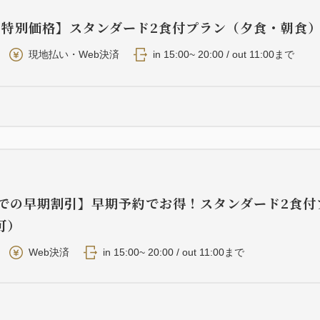
の接種証明書及び狂犬病予防
・特別価格】スタンダード2食付プラン（夕食・朝食
＊歴史的建造物の保存を目的
現地払い・Web決済
in 15:00~ 20:00 / out 11:00まで
るため、断熱性や気密性は高
い。
＊日本家屋の風情ある雰囲気を
とした照明をご用意しており
までの早期割引】早期予約でお得！スタンダード2食付
可）
Web決済
in 15:00~ 20:00 / out 11:00まで