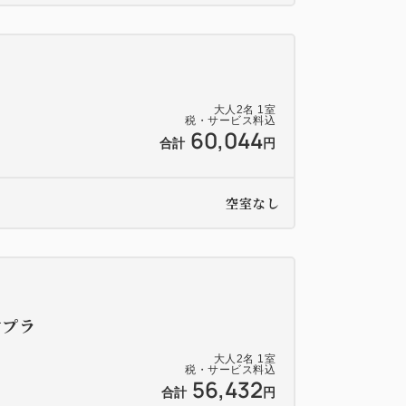
大人
2
名
1
室
税・サービス料込
60,044
合計
円
空室なし
付プラ
大人
2
名
1
室
税・サービス料込
56,432
合計
円