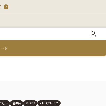
て
カート
に近い
檜風呂
MOTO
VMGプレミア