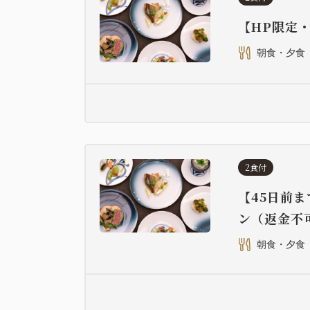
【HP限定
朝食・夕食
2食付
【45日前
ン（返金不
朝食・夕食