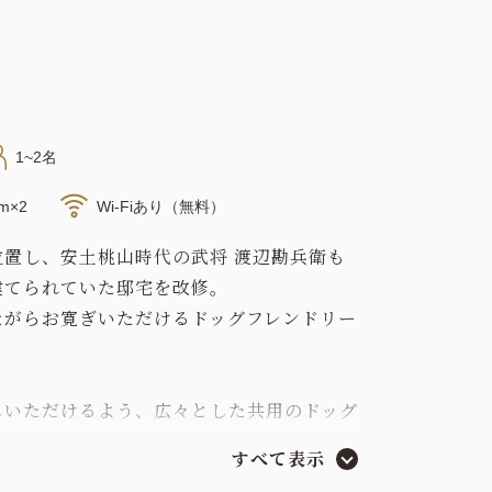
1~2名
m×2
Wi-Fiあり（無料）
置し、安土桃山時代の武将 渡辺勘兵衛も
建てられていた邸宅を改修。
ながらお寛ぎいただけるドッグフレンドリー
しいただけるよう、広々とした共用のドッグ
実のアメニティ等をご用意しております。
すべて表示
大洲・内子で受け継がれている工芸品の装