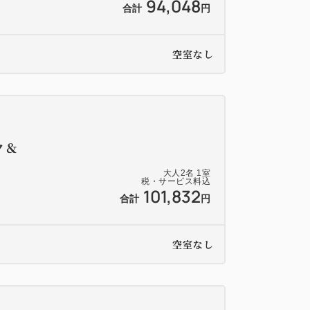
94,048
合計
円
空室なし
ク＆
大人
2
名
1
室
税・サービス料込
101,832
合計
円
空室なし