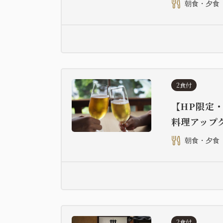
朝食・夕食
2食付
【HP限定
料理アップ
朝食・夕食
2食付