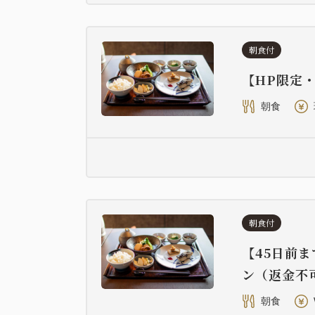
朝食付
【HP限定
朝食
朝食付
【45日前
ン（返金不
朝食