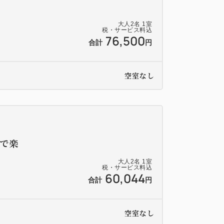
大人
2
名
1
室
税・サービス料込
76,500
合計
円
空室なし
で楽
大人
2
名
1
室
税・サービス料込
60,044
合計
円
空室なし