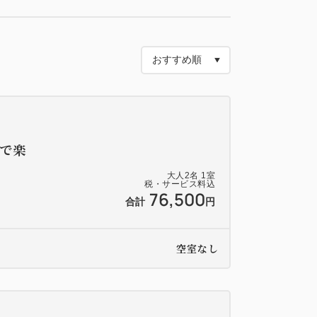
だわりました。
おみ足の都合でメゾネットタイプを避けた
いただけます。
朝食会場：徒歩約3分
での送迎可）
で楽
大人
2
名
1
室
税・サービス料込
76,500
合計
円
以降は5,500円（税込）です。
犬も含む）、最大2匹までご利用いただけま
空室なし
ラブラウンジには愛犬はご一緒いただけませ
際はご了承ください。
意書をご提出ください。当日はワクチン注射