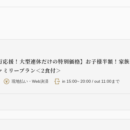
飾など細部のデザインにもこ
愛犬同伴でなくとも、例えば
いお客様でももちろんご利用
＜各施設からのアクセス＞
■フロント・クラブラウンジ・
■夕食会場：徒歩約10分（車
行応援！大型連休だけの特別価格】お子様半額！家族
ァミリープラン＜2食付＞
＜愛犬とのご宿泊条件＞
現地払い・Web決済
in 15:00~ 20:00 / out 11:00まで
・ご宿泊は1匹目は無料、2匹目
1匹あたり30kg未満（大型
す。
・フロント、ダイニング、ク
ん。チェックイン、お食事の
・公式HPより事前に宿泊同