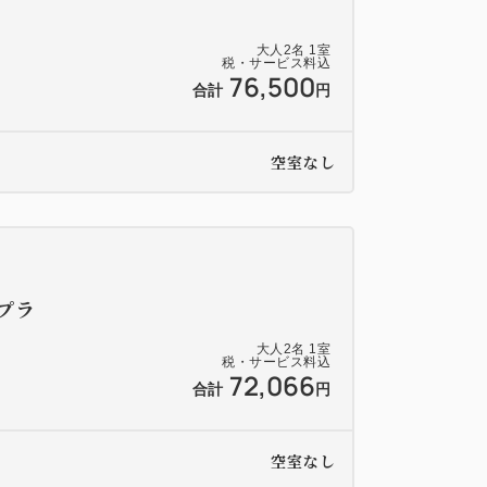
注射済証のコピーを当日ご持参ください。
）
大人
2
名
1
室
税・サービス料込
として当時の趣や風情を残して再生してい
76,500
合計
円
くありません。あらかじめご理解くださ
お楽しみいただくため、TVや時計、明々
空室なし
ません。
プラ
大人
2
名
1
室
税・サービス料込
72,066
合計
円
空室なし