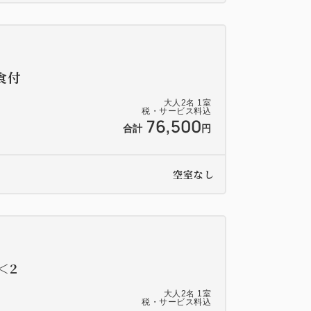
食付
大人
2
名
1
室
税・サービス料込
76,500
合計
円
空室なし
＜2
大人
2
名
1
室
税・サービス料込