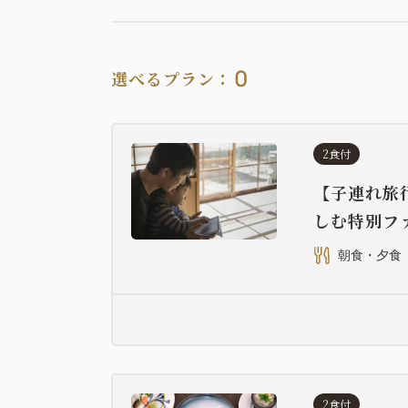
0
選べるプラン：
2食付
【子連れ旅
しむ特別フ
朝食・夕食
2食付