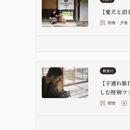
【愛犬と泊
朝食・夕食
朝食付
【子連れ旅
しむ特別フ
朝食