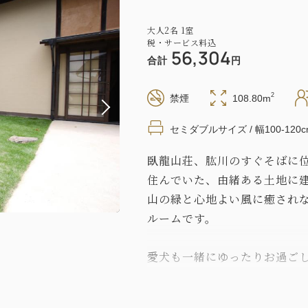
大人
2
名
1
室
税・サービス料込
56,304
合計
円
2
禁煙
108.80m
セミダブルサイズ / 幅100-120c
臥龍山荘、肱川のすぐそばに位
住んでいた、由緒ある土地に
山の緑と心地よい風に癒され
ルームです。
愛犬も一緒にゆったりお過ご
ラン、デッキテラスや庭、充
武士の粋を感じさせる配色、