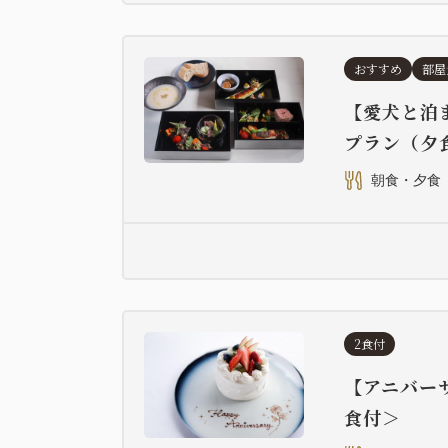
おすすめ
部屋
【愛犬と泊
プラン（夕
朝食・夕食
2食付
【アニバー
食付＞