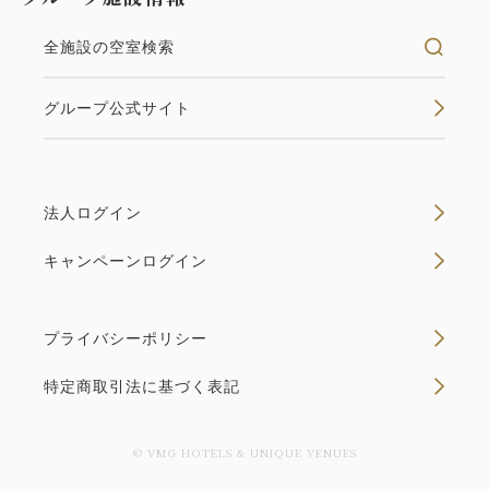
2
禁煙
92.80m
1~2名
全施設の空室検索
セミダブルサイズ / 幅100-120cm×2
グループ公式サイト
Wi-Fiあり（無料）
緑に囲まれ、風を感じながらゆったり過ごす、開放的
な平屋一棟貸切のお部屋
法人ログイン
キャンペーンログイン
空室なし
詳細
プライバシーポリシー
空室カレンダー
特定商取引法に基づく表記
© VMG HOTELS & UNIQUE VENUES