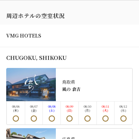
周辺ホテルの空室状況
VMG HOTELS
CHUGOKU, SHIKOKU
鳥取県
一棟貸切
愛犬と泊まれる
フラットに近い
檜風呂
風の 倉吉
MOTO
VMGプレミア
08/06
08/07
08/08
08/09
08/10
08/11
08/12
(木)
(金)
(土)
(日)
(月)
(火)
(水)
【MOTO 1101号室】平屋ドッグフ
レンドリールーム
広島県