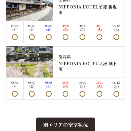
2
禁煙
108.80m
1~2名
NIPPONIA HOTEL 竹原 製塩
町
セミダブルサイズ / 幅100-120cm×2
Wi-Fiあり（無料）
08/06
08/07
08/08
08/09
08/10
08/11
08/12
(木)
(金)
(土)
(日)
(月)
(火)
(水)
緑に囲まれ、風を感じながらゆったり過ごす、開放的
な平屋一棟貸切のお部屋
愛媛県
NIPPONIA HOTEL 大洲 城下
空室なし
詳細
町
08/06
08/07
08/08
08/09
08/10
08/11
08/12
(木)
(金)
(土)
(日)
(月)
(火)
(水)
空室カレンダー
別エリアの空室状況