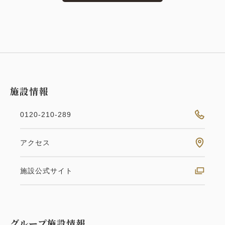
施設情報
0120-210-289
アクセス
一棟貸切
愛犬と泊まれる
フラットに近い
檜風呂
施設公式サイト
MOTO
VMGプレミア
【MOTO 1102号室】平屋ドッグフ
レンドリールーム
グループ施設情報